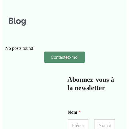
Blog
No posts found!
Contactez-moi
Abonnez-vous à
la newsletter
N
Nom
*
o
m
E