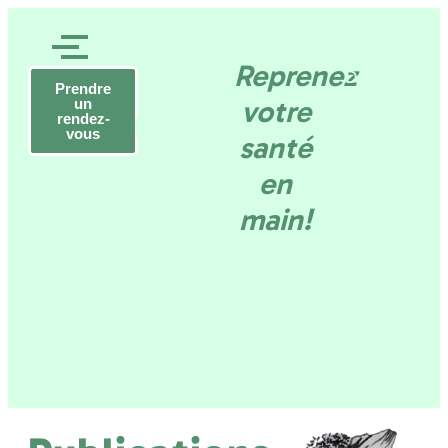
Rob
Reprenez
Daneels
Gezond
Prendre
Practicien
votre
un
de santé –
rendez-
vous
Tervuren
santé
en
en
main!
wel