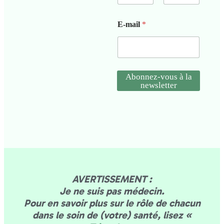
-
Prénom
Nom
m
a
E-mail
*
i
l
Abonnez-vous à la
newsletter
AVERTISSEMENT :
Je ne suis pas médecin.
Pour en savoir plus sur le rôle de chacun
dans le soin de (votre) santé, lisez «